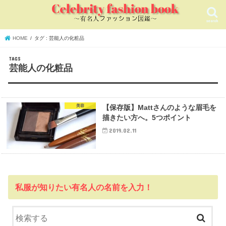
search
HOME
タグ : 芸能人の化粧品
芸能人の化粧品
美容
【保存版】Mattさんのような眉毛を
描きたい方へ。5つポイント
2019.02.11
私服が知りたい有名人の名前を入力！