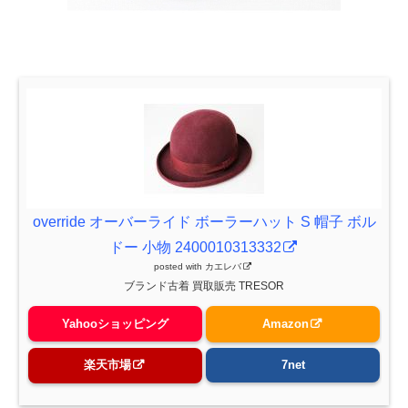
override オーバーライド ボーラーハット S 帽子 ボル
ドー 小物 2400010313332
posted with
カエレバ
ブランド古着 買取販売 TRESOR
Yahooショッピング
Amazon
楽天市場
7net