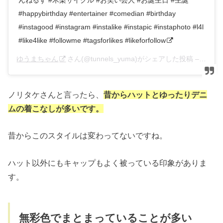
#happybirthday #entertainer #comedian #birthday
#instagood #instagram #instalike #instapic #instaphoto #l4l
#like4like #followme #tagsforlikes #likeforfollow
ゆうまちゃん
さん(@tunnels_yuma)がシェアした投稿 –
2018
ノリタケさんと言ったら、
昔からハットとゆったりデニ
ムの着こなしが多いです。
昔からこのスタイルは変わってないですね。
ハット以外にもキャップもよく被っている印象がありま
す。
無彩色でまとまっていることが多い