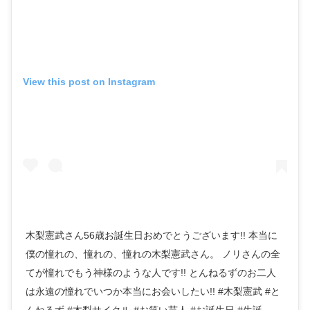
View this post on Instagram
木梨憲武さん56歳お誕生日おめでとうございます!! 本当に
僕の憧れの、憧れの、憧れの木梨憲武さん。 ノリさんの全
てが憧れでもう神様のような人です!! とんねるずのお二人
は永遠の憧れでいつか本当にお会いしたい!! #木梨憲武 #と
んねるず #木梨サイクル #お笑い芸人 #お誕生日 #生誕