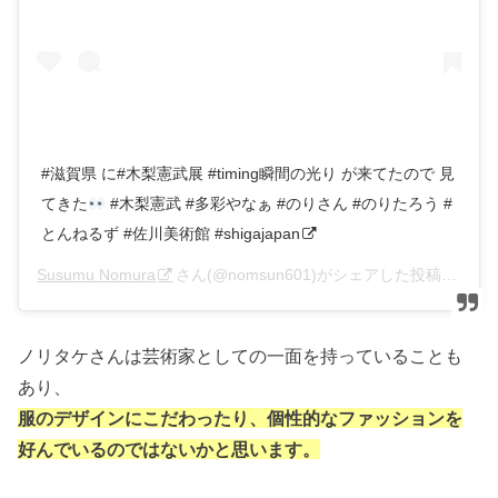
#滋賀県 に#木梨憲武展 #timing瞬間の光り が来てたので 見
てきた
#木梨憲武 #多彩やなぁ #のりさん #のりたろう #
とんねるず #佐川美術館 #shigajapan
Susumu Nomura
さん(@nomsun601)がシェアした投稿 –
201
ノリタケさんは芸術家としての一面を持っていることも
あり、
服のデザインにこだわったり、個性的なファッションを
好んでいるのではないかと思います。