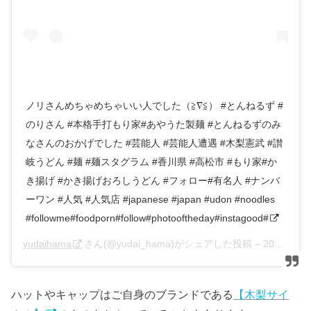
ノリさんめちゃめちゃいい人でした（≧∇≦） #とんねるず #
のりさん #本格手打もり家#あやうた製麺 #とんねるずのみ
なさんのおかげでした #芸能人 #芸能人遭遇 #木梨憲武 #讃
岐うどん #麺 #麺スタグラム #香川県 #高松市 #もり家#か
き揚げ #かき揚げおろしうどん #フォロー#有名人 #ナンバ
ーワン #人気 #人気店 #japanese #japan #udon #noodles
#followme#foodporn#follow#photooftheday#instagood#
yudaihama
さん(@yudai_hama)がシェアした投稿 –
2017年 3月月4日午前6時35分PST
ハットやキャップはご自身のブランドである
【木梨サイ