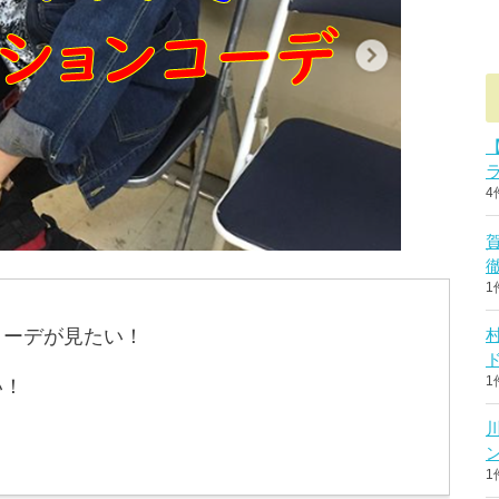
4
1
コーデが見たい！
1
い！
1