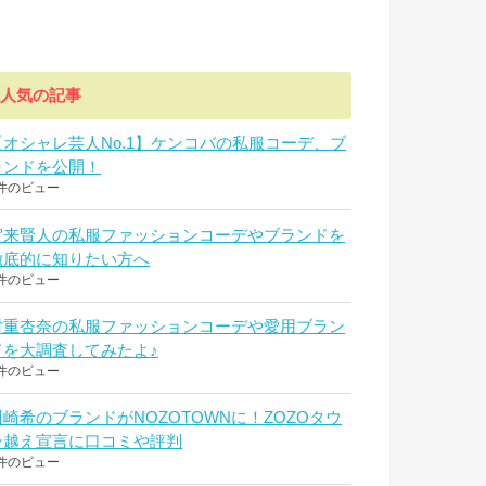
人気の記事
【オシャレ芸人No.1】ケンコバの私服コーデ、ブ
ランドを公開！
件のビュー
賀来賢人の私服ファッションコーデやブランドを
徹底的に知りたい方へ
件のビュー
村重杏奈の私服ファッションコーデや愛用ブラン
ドを大調査してみたよ♪
件のビュー
川崎希のブランドがNOZOTOWNに！ZOZOタウ
ン越え宣言に口コミや評判
件のビュー