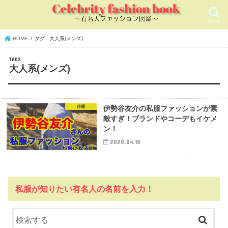
search
HOME
タグ : 大人系(メンズ)
大人系(メンズ)
俳優
伊勢谷友介の私服ファッションが素
敵すぎ！ブランドやコーデもイケメ
ン！
2020.04.18
私服が知りたい有名人の名前を入力！