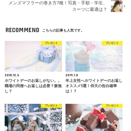
メンズマフラーの巻き方7種！写真・手順・学生、
スーツに最適は？
RECOMMEND
こちらの記事も人気です。
プレゼント
プレゼント
2018.12.6
2019.1.8
ホワイトデーのお返しがない。。
年上女性へホワイトデーのお返し
職場の同僚へお返しは必要？脈無
オススメ5選！仰天の告白確率
し？
は！？
プレゼント
プレゼント