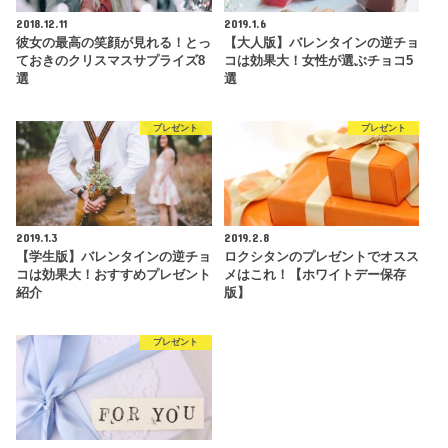
2018.12.11
2019.1.6
彼女の最高の笑顔が見れる！とっ
【大人版】バレンタインの逆チョ
ておきのクリスマスサプライズ8
コは効果大！女性が選ぶチョコ5
選
選
プレゼント
プレゼント
2019.1.3
2019.2.8
【学生版】バレンタインの逆チョ
ロクシタンのプレゼントでオスス
コは効果大！おすすめプレゼント
メはこれ！【ホワイトデー保存
紹介
版】
プレゼント