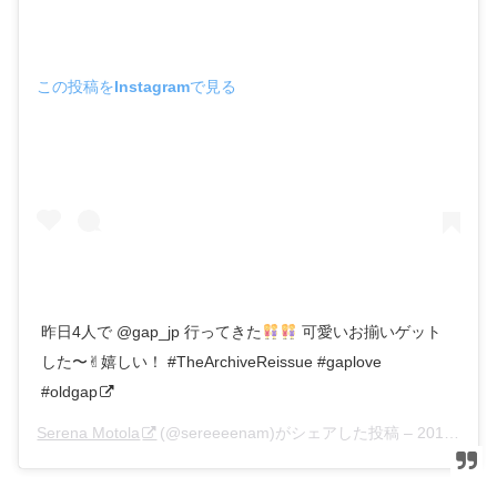
この投稿をInstagramで見る
昨日4人で @gap_jp 行ってきた
可愛いお揃いゲット
した〜✌︎嬉しい！ #TheArchiveReissue #gaplove
#oldgap
Serena Motola
(@sereeeenam)がシェアした投稿 –
2017年 2月月8日午前2時55分PST