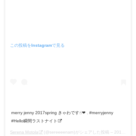
この投稿をInstagramで見る
merry jenny 2017spring きゃわです☝︎❤︎ . #merryjenny
#Hello瞬間ラストナイト
Serena Motola
(@sereeeenam)がシェアした投稿 –
2016年10月月30日午前2時58分PDT