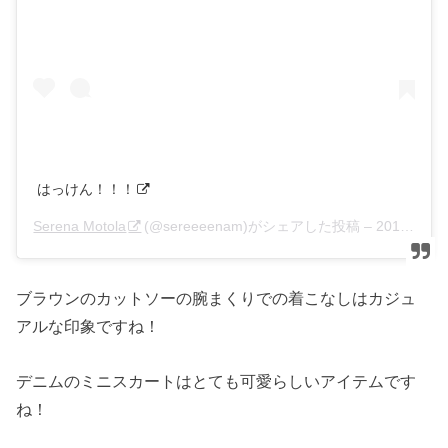
はっけん！！！
Serena Motola
(@sereeeenam)がシェアした投稿 –
2016年10月月8日午前6時34分PDT
ブラウンのカットソーの腕まくりでの着こなしはカジュ
アルな印象ですね！
デニムのミニスカートはとても可愛らしいアイテムです
ね！