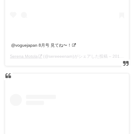
@voguejapan 8月号 見てね〜！
Serena Motola
(@sereeeenam)がシェアした投稿 –
2019年 7月月1日午前12時29分PDT