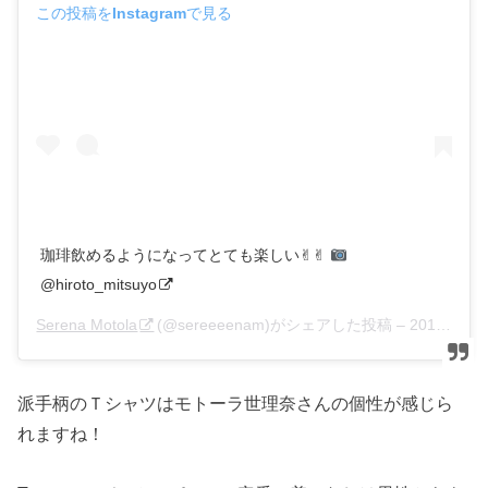
この投稿をInstagramで見る
珈琲飲めるようになってとても楽しい✌︎✌︎
@hiroto_mitsuyo
Serena Motola
(@sereeeenam)がシェアした投稿 –
2016年 7月月1日午後9時01分PDT
派手柄のＴシャツはモトーラ世理奈さんの個性が感じら
れますね！