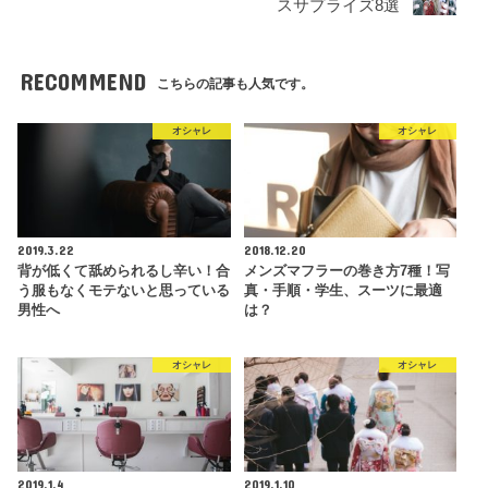
スサプライズ8選
RECOMMEND
こちらの記事も人気です。
オシャレ
オシャレ
2019.3.22
2018.12.20
背が低くて舐められるし辛い！合
メンズマフラーの巻き方7種！写
う服もなくモテないと思っている
真・手順・学生、スーツに最適
男性へ
は？
オシャレ
オシャレ
2019.1.4
2019.1.10