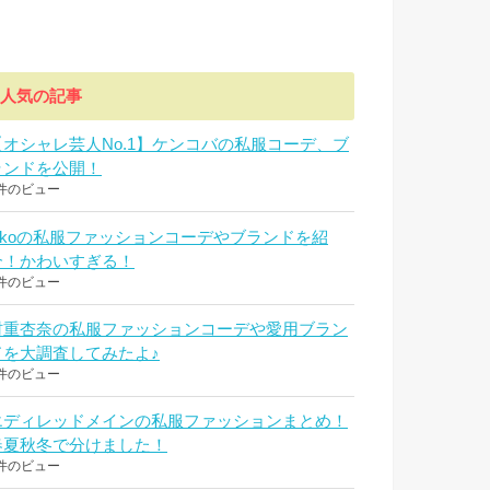
人気の記事
【オシャレ芸人No.1】ケンコバの私服コーデ、ブ
ランドを公開！
件のビュー
aikoの私服ファッションコーデやブランドを紹
介！かわいすぎる！
件のビュー
村重杏奈の私服ファッションコーデや愛用ブラン
ドを大調査してみたよ♪
件のビュー
エディレッドメインの私服ファッションまとめ！
春夏秋冬で分けました！
件のビュー