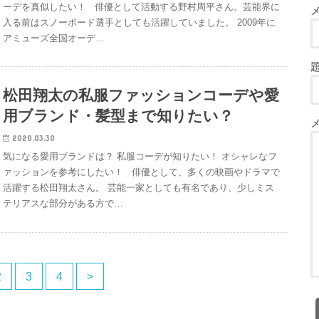
ーデを真似したい！ 俳優として活動する野村周平さん。芸能界に
入る前はスノーボード選手としても活躍していました。 2009年に
アミューズ全国オーデ…
松田翔太の私服ファッションコーデや愛
用ブランド・髪型まで知りたい？
2020.03.30
気になる愛用ブランドは？ 私服コーデが知りたい！ オシャレなフ
ァッションを参考にしたい！ 俳優として、多くの映画やドラマで
活躍する松田翔太さん。 芸能一家としても有名であり、少しミス
テリアスな部分がある方で…
2
3
4
>