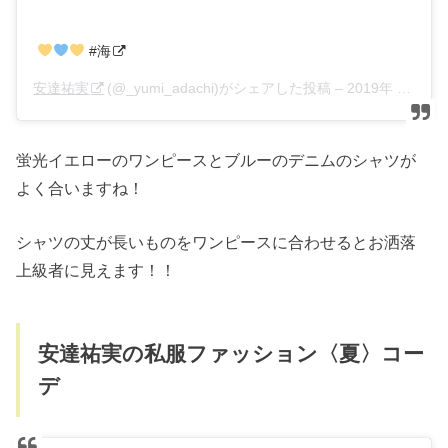
#海
安達祐実
(@_yumi_adachi)がシェアした投稿 –
2019年 5月月4日午前12時44分PDT
蛍光イエローのワンピースとブルーのデニムのシャツが
よく合いますね！
シャツの丈が長いものをワンピースに合わせるとお洒落
上級者に見えます！！
安達祐実の私服ファッション〈夏〉コー
デ