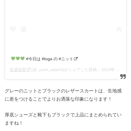
#今日は #toga の #ニット
安達祐実
(@_yumi_adachi)がシェアした投稿 –
2019年 1月月11日午前6時09分PST
グレーのニットとブラックのレザースカートは、生地感
に差をつけることでよりお洒落な印象になります！
厚底シューズと靴下もブラックで上品にまとめられてい
ますね！