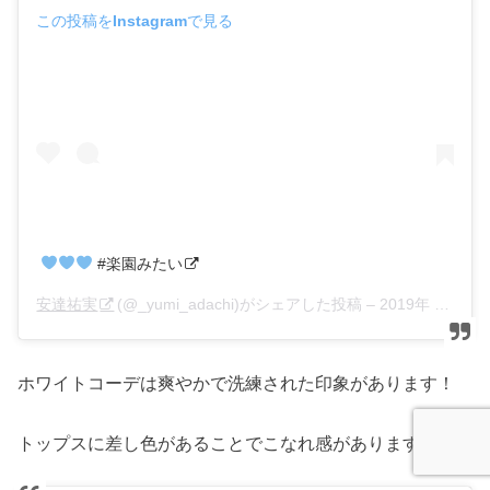
この投稿をInstagramで見る
#楽園みたい
安達祐実
(@_yumi_adachi)がシェアした投稿 –
2019年 9月月1日午前8時04分PDT
ホワイトコーデは爽やかで洗練された印象があります！
トップスに差し色があることでこなれ感がありますね！