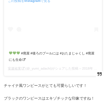
この投稿をInstagramで見る
#廃屋 #後ろのプールには #おたまじゃくし #廃屋
にも生命
安達祐実
(@_yumi_adachi)がシェアした投稿 –
2018年 4月月10日午後10時25分PDT
チャイナ風ワンピースがとても可愛らしいです！
ブラックのワンピースはエキゾチックな印象ですね！