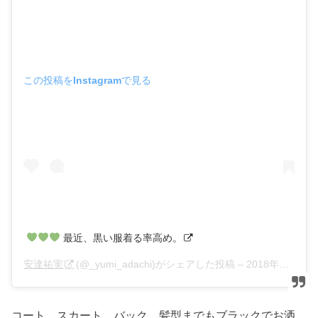
この投稿をInstagramで見る
最近、黒い服着る率高め。
安達祐実
(@_yumi_adachi)がシェアした投稿 –
2018年11月月13日午後5時28分PST
コート、スカート、バック、髪型までもブラックでお洒