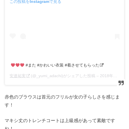
この投稿をInstagramで見る
#また #かわいい衣装 #着させてもらった
安達祐実
(@_yumi_adachi)がシェアした投稿 –
2018年12月月15日午後10時01分PST
赤色のブラウスは首元のフリルが女の子らしさを感じま
す！
マキシ丈のトレンチコートは上級感があって素敵です
ね！