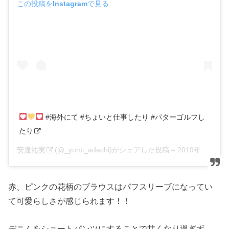
この投稿をInstagramで見る
#海外にて #ちょいと仕事したり #パターゴルフし
たり
安達祐実
(@_yumi_adachi)がシェアした投稿 –
2019年11月月7日午前4時40分PST
赤、ピンクの花柄のブラウスはパフスリーブになってい
て可愛らしさが感じられます！！
デニムをショートパンツにすることで甘くなり過ぎず、