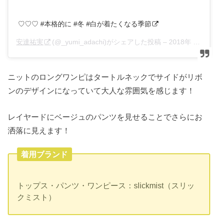
♡♡♡ #本格的に #冬 #白が着たくなる季節
安達祐実
(@_yumi_adachi)がシェアした投稿 –
2018年 1月月11日午後11時45分PST
ニットのロングワンピはタートルネックでサイドがリボ
ンのデザインになっていて大人な雰囲気を感じます！
レイヤードにベージュのパンツを見せることでさらにお
洒落に見えます！
着用ブランド
トップス・パンツ・ワンピース：slickmist（スリッ
クミスト）