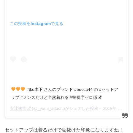
この投稿をInstagramで見る
#tko木下 さんのブランド #bucca44 の #セットア
ップ #メンズだけど全然着れる #警視庁ゼロ係
安達祐実
(@_yumi_adachi)がシェアした投稿 –
2019年 7月月16日午前3時46分PDT
セットアップは着るだけで垢抜けた印象になりますね！